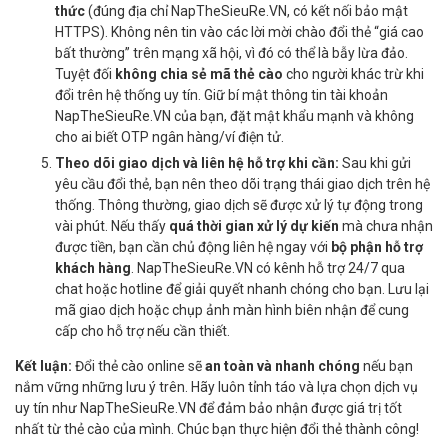
thức
(đúng địa chỉ NapTheSieuRe.VN, có kết nối bảo mật
HTTPS). Không nên tin vào các lời mời chào đổi thẻ “giá cao
bất thường” trên mạng xã hội, vì đó có thể là bẫy lừa đảo.
Tuyệt đối
không chia sẻ mã thẻ cào
cho người khác trừ khi
đổi trên hệ thống uy tín. Giữ bí mật thông tin tài khoản
NapTheSieuRe.VN của bạn, đặt mật khẩu mạnh và không
cho ai biết OTP ngân hàng/ví điện tử.
Theo dõi giao dịch và liên hệ hỗ trợ khi cần:
Sau khi gửi
yêu cầu đổi thẻ, bạn nên theo dõi trạng thái giao dịch trên hệ
thống. Thông thường, giao dịch sẽ được xử lý tự động trong
vài phút. Nếu thấy
quá thời gian xử lý dự kiến
mà chưa nhận
được tiền, bạn cần chủ động liên hệ ngay với
bộ phận hỗ trợ
khách hàng
. NapTheSieuRe.VN có kênh hỗ trợ 24/7 qua
chat hoặc hotline để giải quyết nhanh chóng cho bạn. Lưu lại
mã giao dịch hoặc chụp ảnh màn hình biên nhận để cung
cấp cho hỗ trợ nếu cần thiết.
Kết luận:
Đổi thẻ cào online sẽ
an toàn và nhanh chóng
nếu bạn
nắm vững những lưu ý trên. Hãy luôn tỉnh táo và lựa chọn dịch vụ
uy tín như NapTheSieuRe.VN để đảm bảo nhận được giá trị tốt
nhất từ thẻ cào của mình. Chúc bạn thực hiện đổi thẻ thành công!