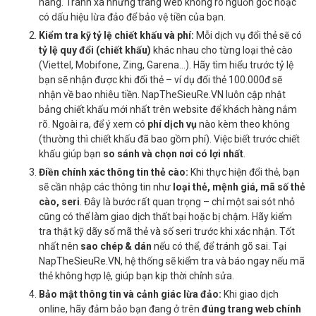
hàng. Tránh xa những trang web không rõ nguồn gốc hoặc
có dấu hiệu lừa đảo để bảo vệ tiền của bạn.
Kiểm tra kỹ tỷ lệ chiết khấu và phí:
Mỗi dịch vụ đổi thẻ sẽ có
tỷ lệ quy đổi (chiết khấu)
khác nhau cho từng loại thẻ cào
(Viettel, Mobifone, Zing, Garena…). Hãy tìm hiểu trước tỷ lệ
bạn sẽ nhận được khi đổi thẻ – ví dụ đổi thẻ 100.000đ sẽ
nhận về bao nhiêu tiền. NapTheSieuRe.VN luôn cập nhật
bảng chiết khấu mới nhất trên website để khách hàng nắm
rõ. Ngoài ra, để ý xem có
phí dịch vụ
nào kèm theo không
(thường thì chiết khấu đã bao gồm phí). Việc biết trước chiết
khấu giúp bạn
so sánh và chọn nơi có lợi nhất
.
Điền chính xác thông tin thẻ cào:
Khi thực hiện đổi thẻ, bạn
sẽ cần nhập các thông tin như
loại thẻ, mệnh giá, mã số thẻ
cào, seri
. Đây là bước rất quan trọng – chỉ một sai sót nhỏ
cũng có thể làm giao dịch thất bại hoặc bị chậm. Hãy kiểm
tra thật kỹ dãy số mã thẻ và số seri trước khi xác nhận. Tốt
nhất nên
sao chép & dán
nếu có thể, để tránh gõ sai. Tại
NapTheSieuRe.VN, hệ thống sẽ kiểm tra và báo ngay nếu mã
thẻ không hợp lệ, giúp bạn kịp thời chỉnh sửa.
Bảo mật thông tin và cảnh giác lừa đảo:
Khi giao dịch
online, hãy đảm bảo bạn đang ở trên
đúng trang web chính