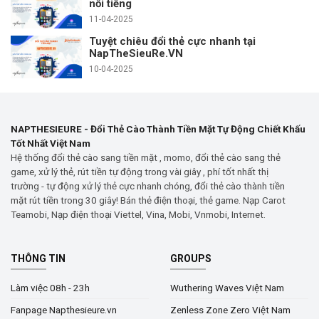
nổi tiếng
11-04-2025
Tuyệt chiêu đổi thẻ cực nhanh tại
NapTheSieuRe.VN
10-04-2025
NAPTHESIEURE - Đổi Thẻ Cào Thành Tiền Mặt Tự Động Chiết Khấu
Tốt Nhất Việt Nam
Hệ thống đổi thẻ cào sang tiền mặt , momo, đổi thẻ cào sang thẻ
game, xử lý thẻ, rút tiền tự động trong vài giây , phí tốt nhất thị
trường - tự động xử lý thẻ cực nhanh chóng, đổi thẻ cào thành tiền
mặt rút tiền trong 30 giây! Bán thẻ điện thoại, thẻ game. Nạp Carot
Teamobi, Nạp điện thoại Viettel, Vina, Mobi, Vnmobi, Internet.
THÔNG TIN
GROUPS
Làm việc 08h - 23h
Wuthering Waves Việt Nam
Fanpage Napthesieure.vn
Zenless Zone Zero Việt Nam